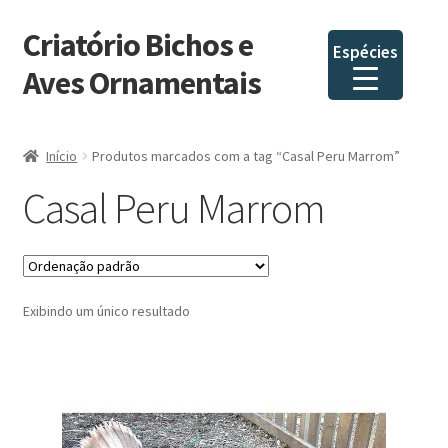
Criatório Bichos e
Pular
Pular
Espécies
para
para
Aves Ornamentais
navegação
o
conteúdo
Início
Produtos marcados com a tag “Casal Peru Marrom”
Casal Peru Marrom
Exibindo um único resultado