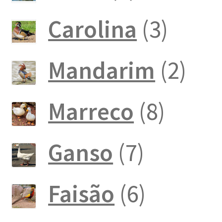
produto
3
Carolina
3
produ
2
Mandarim
2
pro
8
Marreco
8
produ
7
Ganso
7
produto
6
Faisão
6