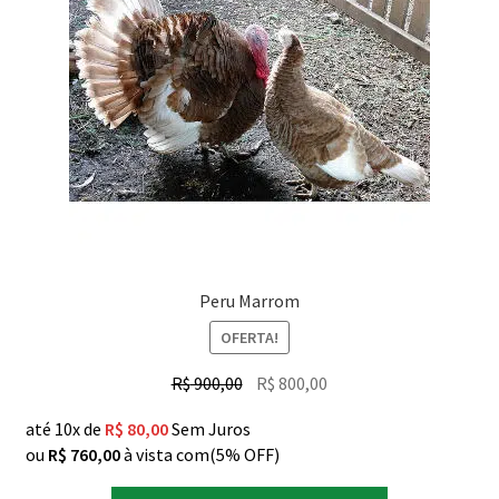
Peru Marrom
OFERTA!
O
O
R$
900,00
R$
800,00
preço
preço
até 10x de
R$
80,00
Sem Juros
original
atual
ou
R$
760,00
à vista com(5% OFF)
era:
é:
R$ 900,00.
R$ 800,00.