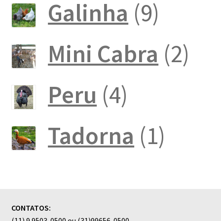
produto
9
Galinha
9
produt
2
Mini Cabra
2
pro
4
Peru
4
produtos
1
Tadorna
1
produ
CONTATOS:
(11) 9.9503-0500 ou (31)99656-0500