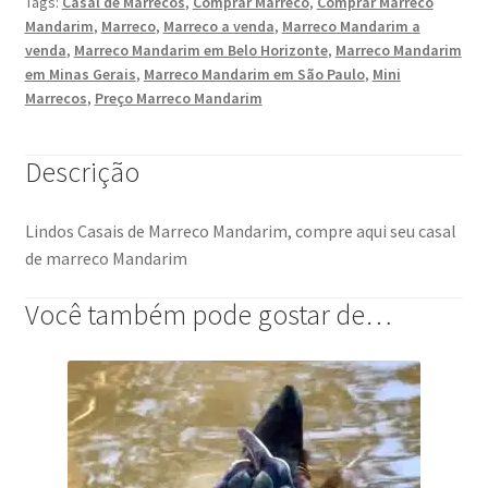
Tags:
Casal de Marrecos
,
Comprar Marreco
,
Comprar Marreco
Mandarim
,
Marreco
,
Marreco a venda
,
Marreco Mandarim a
venda
,
Marreco Mandarim em Belo Horizonte
,
Marreco Mandarim
em Minas Gerais
,
Marreco Mandarim em São Paulo
,
Mini
Marrecos
,
Preço Marreco Mandarim
Descrição
Lindos Casais de Marreco Mandarim, compre aqui seu casal
de marreco Mandarim
Você também pode gostar de…