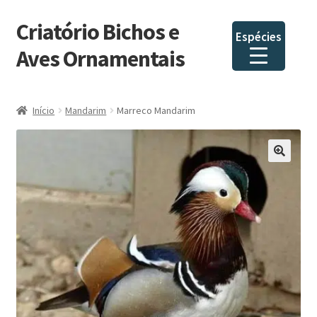
Criatório Bichos e
Pular
Pular
Espécies
para
para
Aves Ornamentais
navegação
o
conteúdo
Início
Mandarim
Marreco Mandarim
🔍