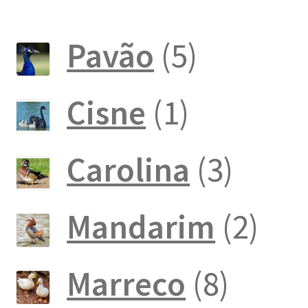
5
Pavão
5
produto
1
Cisne
1
produto
3
Carolina
3
produ
2
Mandarim
2
pro
8
Marreco
8