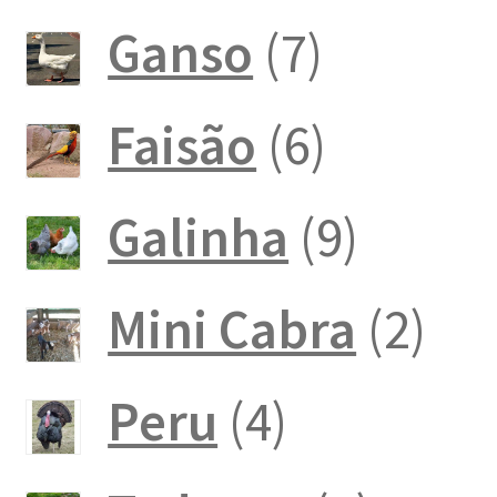
produ
7
Ganso
7
produto
6
Faisão
6
produto
9
Galinha
9
produt
2
Mini Cabra
2
pro
4
Peru
4