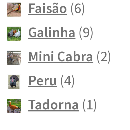
produto
6
Faisão
6
produto
9
Galinha
9
produt
2
Mini Cabra
2
pro
4
Peru
4
produtos
1
Tadorna
1
produ