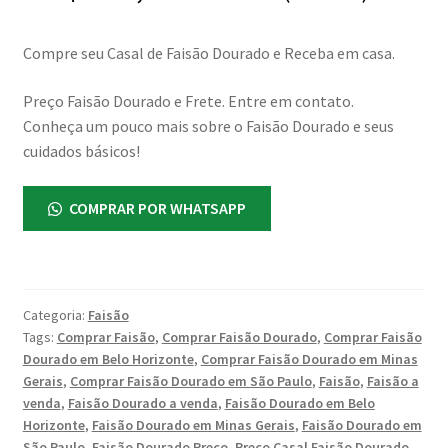
Compre seu Casal de Faisão Dourado e Receba em casa.
Preço Faisão Dourado e Frete. Entre em contato.
Conheça um pouco mais sobre o Faisão Dourado e seus
cuidados básicos!
COMPRAR POR WHATSAPP
Categoria:
Faisão
Tags:
Comprar Faisão
,
Comprar Faisão Dourado
,
Comprar Faisão
Dourado em Belo Horizonte
,
Comprar Faisão Dourado em Minas
Gerais
,
Comprar Faisão Dourado em São Paulo
,
Faisão
,
Faisão a
venda
,
Faisão Dourado a venda
,
Faisão Dourado em Belo
Horizonte
,
Faisão Dourado em Minas Gerais
,
Faisão Dourado em
São Paulo
,
Faisão Dourado Preço
,
Preço Casal Faisão Dourado
,