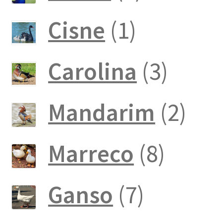
produto
1
Cisne
1
produto
3
Carolina
3
produ
2
Mandarim
2
pro
8
Marreco
8
produ
7
Ganso
7