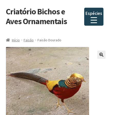
Criatório Bichos e
Pular
Pular
Espécies
para
para
Aves Ornamentais
navegação
o
conteúdo
Início
Faisão
Faisão Dourado
🔍