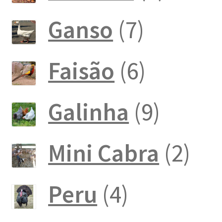
produ
7
Ganso
7
produto
6
Faisão
6
produto
9
Galinha
9
produt
2
Mini Cabra
2
pro
4
Peru
4