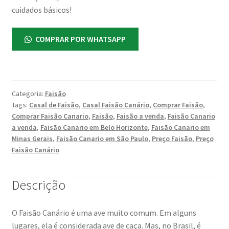
cuidados básicos!
COMPRAR POR WHATSAPP
Categoria:
Faisão
Tags:
Casal de Faisão
,
Casal Faisão Canário
,
Comprar Faisão
,
Comprar Faisão Canario
,
Faisão
,
Faisão a venda
,
Faisão Canario
a venda
,
Faisão Canario em Belo Horizonte
,
Faisão Canario em
Minas Gerais
,
Faisão Canario em São Paulo
,
Preço Faisão
,
Preço
Faisão Canário
Descrição
O Faisão Canário é uma ave muito comum. Em alguns
lugares, ela é considerada ave de caça. Mas, no Brasil, é