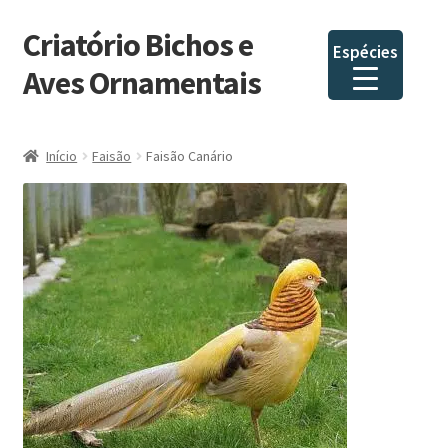
Criatório Bichos e
Pular
Pular
Espécies
para
para
Aves Ornamentais
navegação
o
conteúdo
Início
Faisão
Faisão Canário