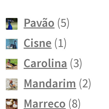
5
Pavão
5
produto
1
Cisne
1
produto
3
Carolina
3
produ
2
Mandarim
2
pro
8
Marreco
8