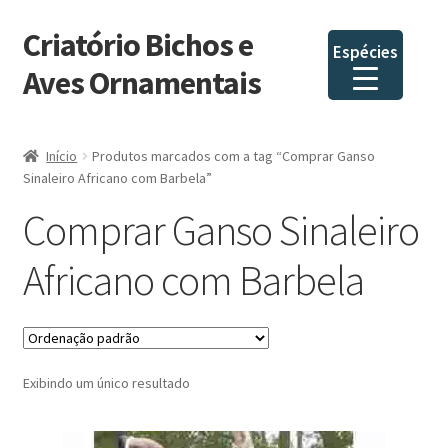
Criatório Bichos e
Pular
Pular
Espécies
para
para
Aves Ornamentais
navegação
o
conteúdo
Início
Produtos marcados com a tag “Comprar Ganso
Sinaleiro Africano com Barbela”
Comprar Ganso Sinaleiro
Africano com Barbela
Exibindo um único resultado