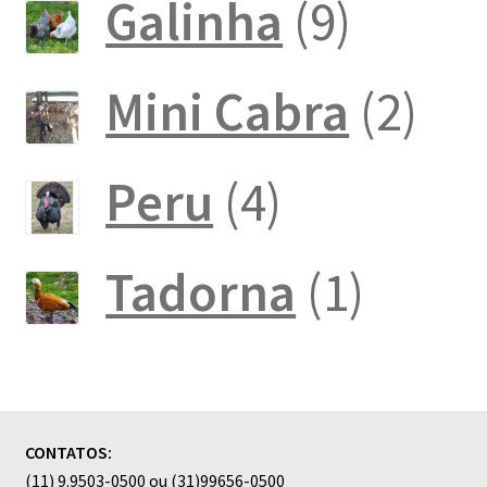
produto
9
Galinha
9
produt
2
Mini Cabra
2
pro
4
Peru
4
produtos
1
Tadorna
1
produ
CONTATOS:
(11) 9.9503-0500 ou (31)99656-0500