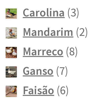
produto
3
Carolina
3
produ
2
Mandarim
2
pro
8
Marreco
8
produ
7
Ganso
7
produto
6
Faisão
6