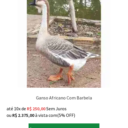
Ganso Africano Com Barbela
até 10x de
R$
250,00
Sem Juros
ou
R$
2.375,00
à vista com(5% OFF)