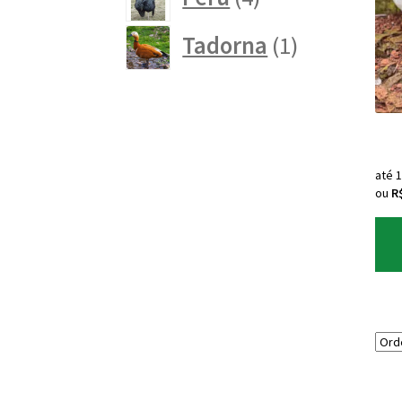
produtos
1
Tadorna
1
produto
até 
ou
R