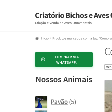
Criatório Bichos e Ave
Pular
Pular
para
para
Criação e Venda de Aves Ornamentais
navegação
o
conteúdo
Início
Produtos marcados com a tag “Compra
C
COMPRAR VIA
WHATSAPP:
Nossos Animais
5
Pavão
5
produtos