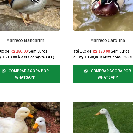
Marreco Mandarim
Marreco Carolina
10x de
R$
180,00
Sem Juros
até 10x de
R$
120,00
Sem Juros
$
1.710,00
à vista com(5% OFF)
ou
R$
1.140,00
à vista com(5% OF
COMPRAR AGORA POR
COMPRAR AGORA POR
WHATSAPP
WHATSAPP
s