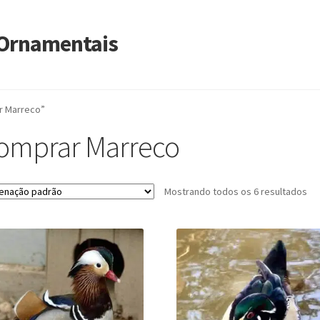
s Ornamentais
r Marreco”
omprar Marreco
Mostrando todos os 6 resultados