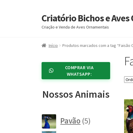
Criatório Bichos e Ave
Pular
Pular
para
para
Criação e Venda de Aves Ornamentais
navegação
o
conteúdo
Início
Produtos marcados com a tag “Faisão C
F
COMPRAR VIA
WHATSAPP:
Nossos Animais
5
Pavão
5
produtos