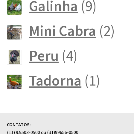
produto
9
Galinha
9
produt
2
Mini Cabra
2
pro
4
Peru
4
produtos
1
Tadorna
1
produ
CONTATOS:
(11) 9.9503-0500 ou (31)99656-0500