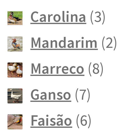
produto
3
Carolina
3
produ
2
Mandarim
2
pro
8
Marreco
8
produ
7
Ganso
7
produto
6
Faisão
6