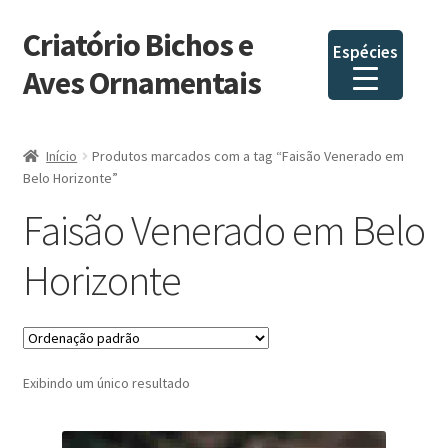
Criatório Bichos e
Pular
Pular
Espécies
para
para
Aves Ornamentais
navegação
o
conteúdo
Início
Produtos marcados com a tag “Faisão Venerado em
Belo Horizonte”
Faisão Venerado em Belo
Horizonte
Exibindo um único resultado