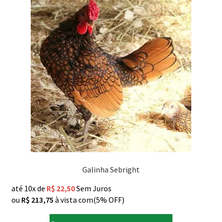
Galinha Sebright
até 10x de
R$
22,50
Sem Juros
ou
R$
213,75
à vista com(5% OFF)