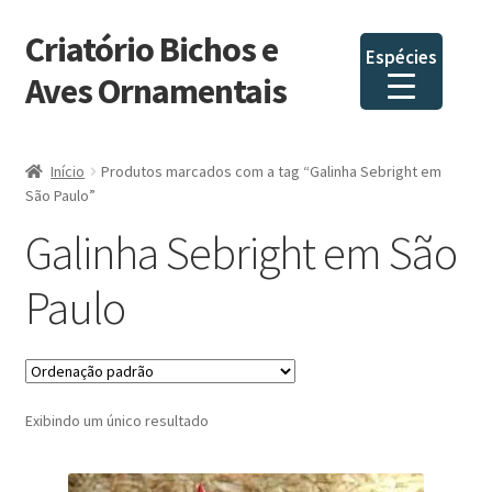
Criatório Bichos e
Pular
Pular
Espécies
para
para
Aves Ornamentais
navegação
o
conteúdo
Início
Produtos marcados com a tag “Galinha Sebright em
São Paulo”
Galinha Sebright em São
Paulo
Exibindo um único resultado