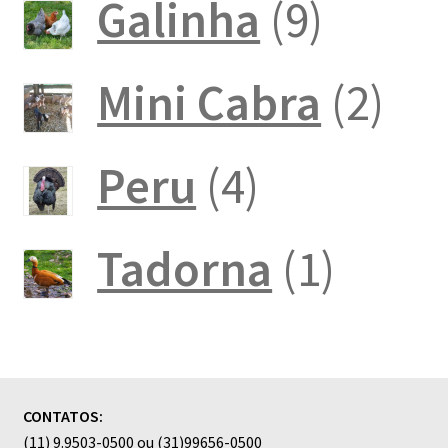
produto
9
Galinha
9
produt
2
Mini Cabra
2
pro
4
Peru
4
produtos
1
Tadorna
1
produ
CONTATOS:
(11) 9.9503-0500 ou (31)99656-0500