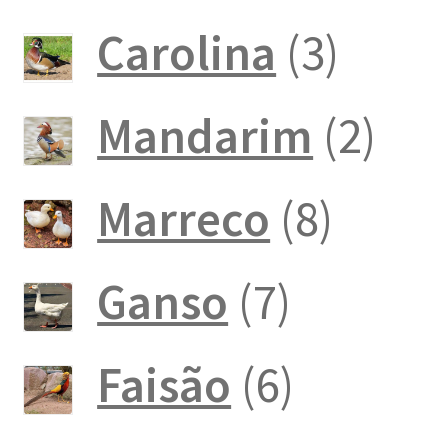
produto
3
Carolina
3
produ
2
Mandarim
2
pro
8
Marreco
8
produ
7
Ganso
7
produto
6
Faisão
6