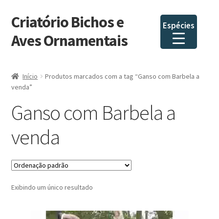
Criatório Bichos e
Pular
Pular
Espécies
para
para
Aves Ornamentais
navegação
o
conteúdo
Início
Produtos marcados com a tag “Ganso com Barbela a
venda”
Ganso com Barbela a
venda
Exibindo um único resultado