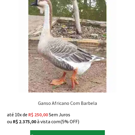
Ganso Africano Com Barbela
até 10x de
R$
250,00
Sem Juros
ou
R$
2.375,00
à vista com(5% OFF)