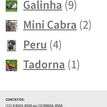
produto
9
Galinha
9
produt
2
Mini Cabra
2
pro
4
Peru
4
produtos
1
Tadorna
1
produ
CONTATOS:
(11) 9.9503-0500 ou (31)99656-0500