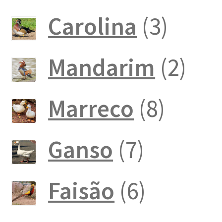
produto
3
Carolina
3
produ
2
Mandarim
2
pro
8
Marreco
8
produ
7
Ganso
7
produto
6
Faisão
6