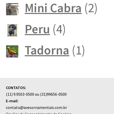
produt
2
Mini Cabra
2
pro
4
Peru
4
produtos
1
Tadorna
1
produ
CONTATOS:
(11) 9.9503-0500 ou (31)99656-0500
E-mail:
contato@avesornamentais.com.br
Opções de Consentimento de Cookies