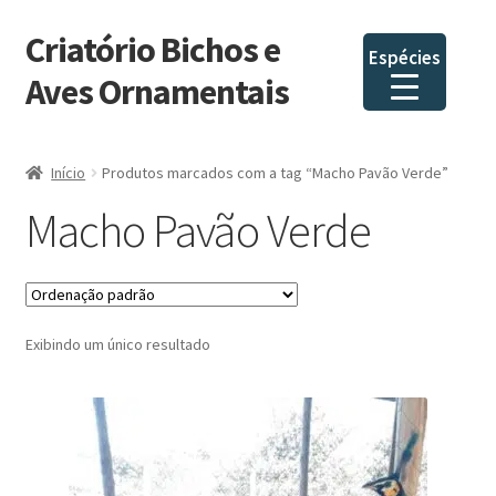
Criatório Bichos e
Pular
Pular
Espécies
para
para
Aves Ornamentais
navegação
o
conteúdo
Início
Produtos marcados com a tag “Macho Pavão Verde”
Macho Pavão Verde
Exibindo um único resultado