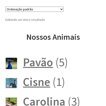
Exibindo um único resultado
Nossos Animais
5
Pavão
5
produto
1
Cisne
1
produto
3
Carolina
3