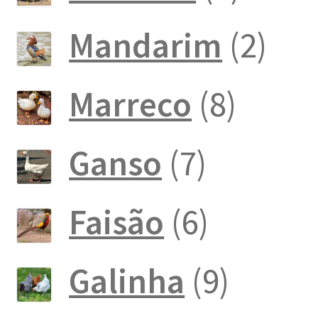
produ
2
Mandarim
2
pro
8
Marreco
8
produ
7
Ganso
7
produto
6
Faisão
6
produto
9
Galinha
9