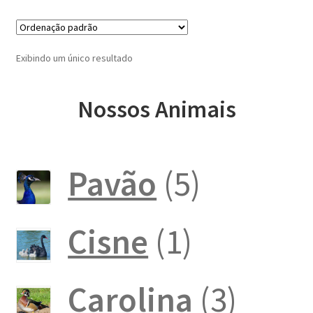
Exibindo um único resultado
Nossos Animais
5
Pavão
5
produto
1
Cisne
1
produto
3
Carolina
3