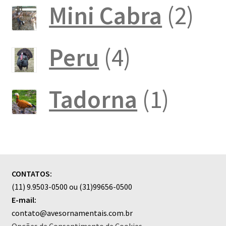
produt
2
Mini Cabra
2
pro
4
Peru
4
produtos
1
Tadorna
1
produ
CONTATOS:
(11) 9.9503-0500 ou (31)99656-0500
E-mail:
contato@avesornamentais.com.br
Opções de Consentimento de Cookies