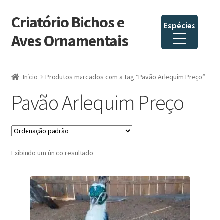
Criatório Bichos e
Pular
Pular
Espécies
para
para
Aves Ornamentais
navegação
o
conteúdo
Início
Produtos marcados com a tag “Pavão Arlequim Preço”
Pavão Arlequim Preço
Exibindo um único resultado