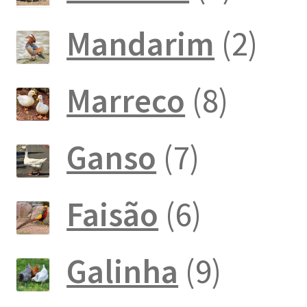
produ
2
Mandarim
2
pro
8
Marreco
8
produ
7
Ganso
7
produto
6
Faisão
6
produto
9
Galinha
9