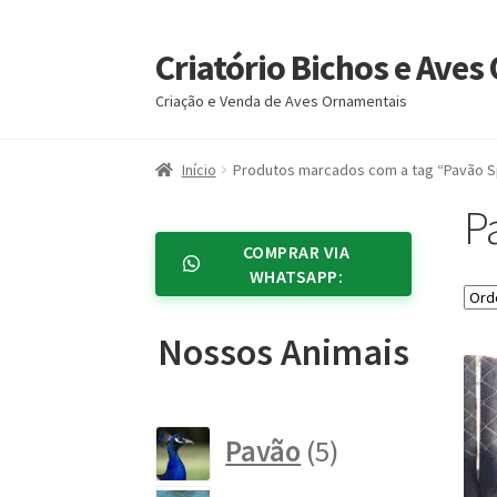
Criatório Bichos e Ave
Pular
Pular
para
para
Criação e Venda de Aves Ornamentais
navegação
o
conteúdo
Início
Produtos marcados com a tag “Pavão S
P
COMPRAR VIA
WHATSAPP:
Nossos Animais
5
Pavão
5
produtos