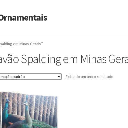
s Ornamentais
palding em Minas Gerais”
avão Spalding em Minas Gera
Exibindo um único resultado