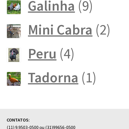
produto
9
Galinha
9
produt
2
Mini Cabra
2
pro
4
Peru
4
produtos
1
Tadorna
1
produ
CONTATOS:
(11) 9.9503-0500 ou (31)99656-0500