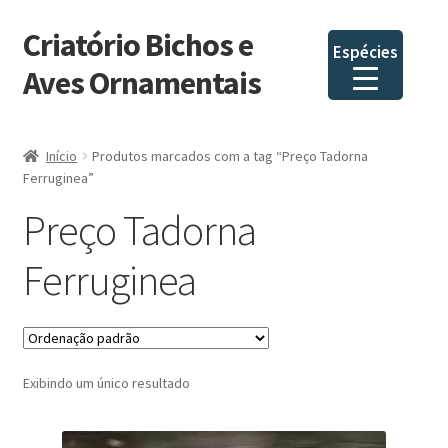
Criatório Bichos e
Pular
Pular
Espécies
para
para
Aves Ornamentais
navegação
o
conteúdo
Início
Produtos marcados com a tag “Preço Tadorna
Ferruginea”
Preço Tadorna
Ferruginea
Exibindo um único resultado