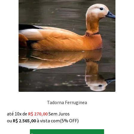
Tadorna Ferruginea
até 10x de
R$
270,00
Sem Juros
ou
R$
2.565,00
à vista com(5% OFF)