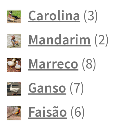
produto
3
Carolina
3
produ
2
Mandarim
2
pro
8
Marreco
8
produ
7
Ganso
7
produto
6
Faisão
6